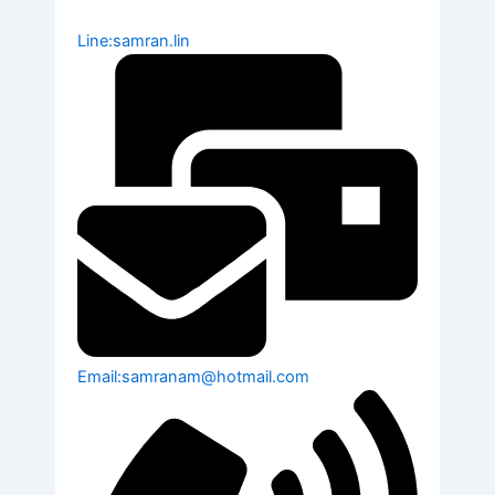
Line:samran.lin
Email:samranam@hotmail.com