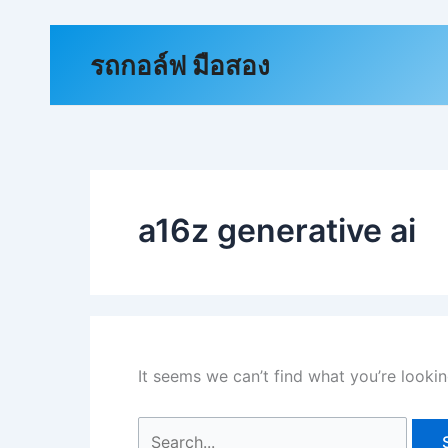
Skip
to
Search
รถกอล์ฟ มือสอง
content
for:
a16z generative ai
It seems we can’t find what you’re lookin