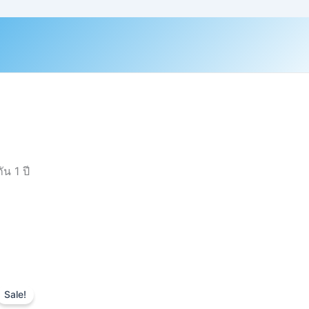
น 1 ปี
Original
Current
price
price
Sale!