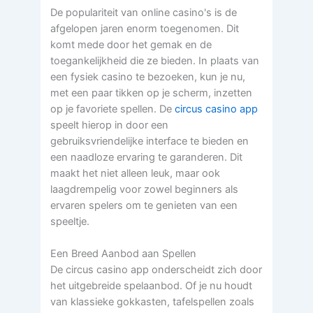
De populariteit van online casino's is de
afgelopen jaren enorm toegenomen. Dit
komt mede door het gemak en de
toegankelijkheid die ze bieden. In plaats van
een fysiek casino te bezoeken, kun je nu,
met een paar tikken op je scherm, inzetten
op je favoriete spellen. De
circus casino app
speelt hierop in door een
gebruiksvriendelijke interface te bieden en
een naadloze ervaring te garanderen. Dit
maakt het niet alleen leuk, maar ook
laagdrempelig voor zowel beginners als
ervaren spelers om te genieten van een
speeltje.
Een Breed Aanbod aan Spellen
De circus casino app onderscheidt zich door
het uitgebreide spelaanbod. Of je nu houdt
van klassieke gokkasten, tafelspellen zoals