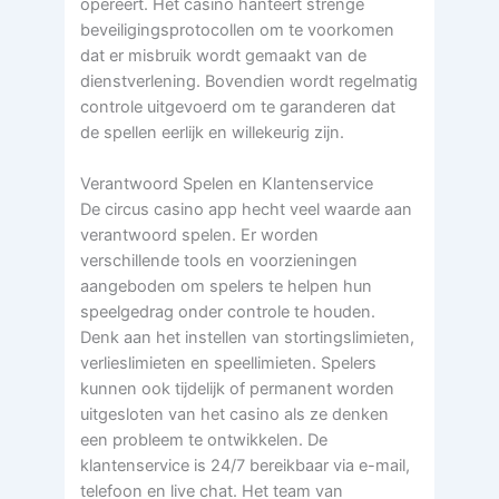
opereert. Het casino hanteert strenge
beveiligingsprotocollen om te voorkomen
dat er misbruik wordt gemaakt van de
dienstverlening. Bovendien wordt regelmatig
controle uitgevoerd om te garanderen dat
de spellen eerlijk en willekeurig zijn.
Verantwoord Spelen en Klantenservice
De circus casino app hecht veel waarde aan
verantwoord spelen. Er worden
verschillende tools en voorzieningen
aangeboden om spelers te helpen hun
speelgedrag onder controle te houden.
Denk aan het instellen van stortingslimieten,
verlieslimieten en speellimieten. Spelers
kunnen ook tijdelijk of permanent worden
uitgesloten van het casino als ze denken
een probleem te ontwikkelen. De
klantenservice is 24/7 bereikbaar via e-mail,
telefoon en live chat. Het team van