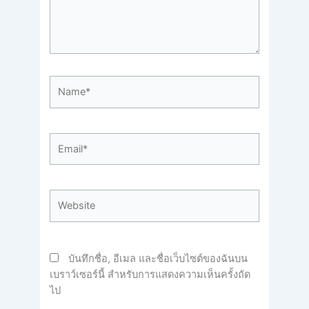
Name*
Email*
Website
บันทึกชื่อ, อีเมล และชื่อเว็บไซต์ของฉันบน
เบราว์เซอร์นี้ สำหรับการแสดงความเห็นครั้งถัด
ไป