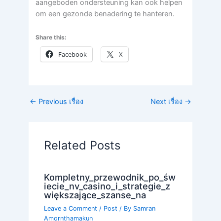
aangeboden ondersteuning kan ook helpen
om een gezonde benadering te hanteren.
Share this:
Facebook
X
←
Previous เรื่อง
Next เรื่อง
→
Related Posts
Kompletny_przewodnik_po_św
iecie_nv_casino_i_strategie_z
większające_szanse_na
Leave a Comment
/
Post
/ By
Samran
Amornthamakun