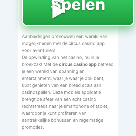
Spelen
▶️
Aanbiedingen ontvouwen een wereld van
mogelijkheden met de circus casino app
voor avonturiers
De opwinding van het casino, nu in je
broekzak! Met de
circus casino app
betreed
je een wereld van spanning en
entertainment, waar je waar je ook bent,
kunt genieten van een breed scala aan
casinospellen. Deze mobiele applicatie
brengt de sfeer van een echt casino
rechtstreeks naar je smartphone of tablet,
waardoor je kunt profiteren van
aantrekkelijke bonussen en regelmatige
promoties.