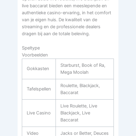
live baccarat bieden een meeslepende en
authentieke casino-ervaring, in het comfort
van je eigen huis. De kwaliteit van de
streaming en de professionele dealers
dragen bij aan de totale beleving.
Speltype
Voorbeelden
Starburst, Book of Ra,
Gokkasten
Mega Moolah
Roulette, Blackjack,
Tafelspellen
Baccarat
Live Roulette, Live
Live Casino
Blackjack, Live
Baccarat
Video
Jacks or Better, Deuces