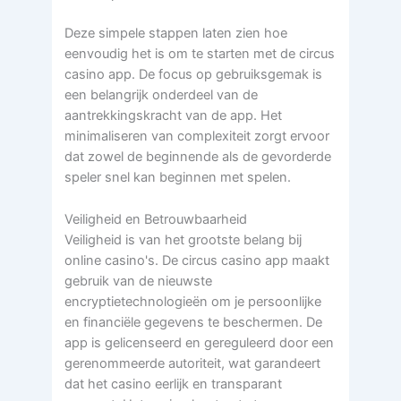
Deze simpele stappen laten zien hoe
eenvoudig het is om te starten met de circus
casino app. De focus op gebruiksgemak is
een belangrijk onderdeel van de
aantrekkingskracht van de app. Het
minimaliseren van complexiteit zorgt ervoor
dat zowel de beginnende als de gevorderde
speler snel kan beginnen met spelen.
Veiligheid en Betrouwbaarheid
Veiligheid is van het grootste belang bij
online casino's. De circus casino app maakt
gebruik van de nieuwste
encryptietechnologieën om je persoonlijke
en financiële gegevens te beschermen. De
app is gelicenseerd en gereguleerd door een
gerenommeerde autoriteit, wat garandeert
dat het casino eerlijk en transparant