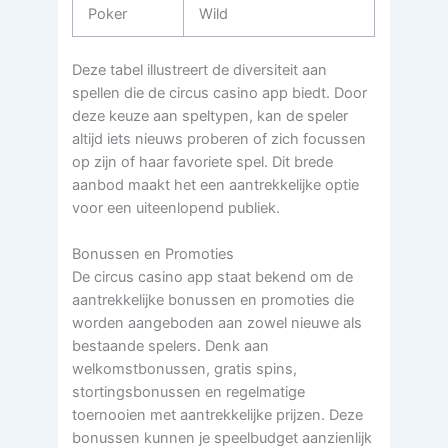
Poker
Wild
Deze tabel illustreert de diversiteit aan
spellen die de circus casino app biedt. Door
deze keuze aan speltypen, kan de speler
altijd iets nieuws proberen of zich focussen
op zijn of haar favoriete spel. Dit brede
aanbod maakt het een aantrekkelijke optie
voor een uiteenlopend publiek.
Bonussen en Promoties
De circus casino app staat bekend om de
aantrekkelijke bonussen en promoties die
worden aangeboden aan zowel nieuwe als
bestaande spelers. Denk aan
welkomstbonussen, gratis spins,
stortingsbonussen en regelmatige
toernooien met aantrekkelijke prijzen. Deze
bonussen kunnen je speelbudget aanzienlijk