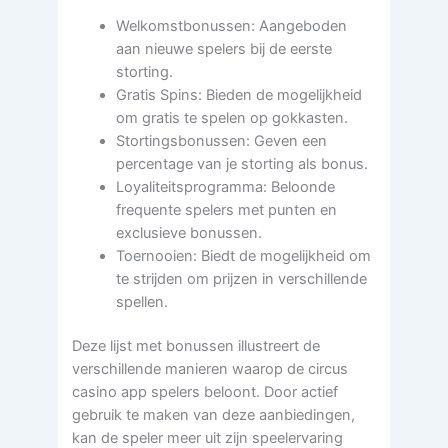
Welkomstbonussen: Aangeboden
aan nieuwe spelers bij de eerste
storting.
Gratis Spins: Bieden de mogelijkheid
om gratis te spelen op gokkasten.
Stortingsbonussen: Geven een
percentage van je storting als bonus.
Loyaliteitsprogramma: Beloonde
frequente spelers met punten en
exclusieve bonussen.
Toernooien: Biedt de mogelijkheid om
te strijden om prijzen in verschillende
spellen.
Deze lijst met bonussen illustreert de
verschillende manieren waarop de circus
casino app spelers beloont. Door actief
gebruik te maken van deze aanbiedingen,
kan de speler meer uit zijn speelervaring