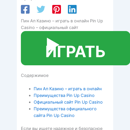
Пин Ап Казино – играть в онлайн Pin Up
Casino – официальный сайт
▶️
ИГРАТЬ
Содержимое
Пин Ап Казино – играть в онлайн
Преимущества Pin Up Casino
Официальный сайт Pin Up Casino
Преимущества официального
сайта Pin Up Casino
Если вы ищете надежное и безопасное