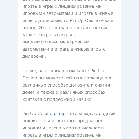
играть в игры с лицензированными
игровыми автоматами и играть в живые
игры с дилерами, то Pin Up Casino – ваш
выбор. Это официальный сайт, где вы
можете играть в игры с
лицензированными игровыми
автоматами и играть в живые игры с
дилерами.
Также, на официальном сайте Pin Up
Casino вы можете найти информацию о
различных способах депозита и снятия
денег, а также о различных способах
контакта с поддержкой казино.
Pin Up Casino
pinup
– это международный
онлайн-казино, которое предлагает
игрокам из всего мира возможность
играть в игры с лицензированными