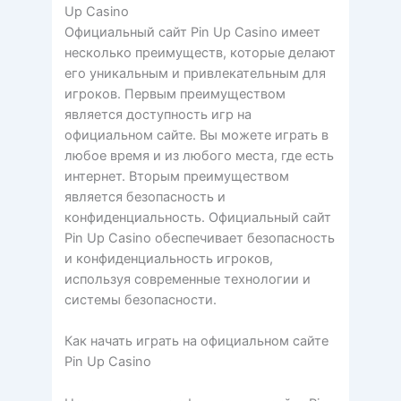
Up Casino
Официальный сайт Pin Up Casino имеет
несколько преимуществ, которые делают
его уникальным и привлекательным для
игроков. Первым преимуществом
является доступность игр на
официальном сайте. Вы можете играть в
любое время и из любого места, где есть
интернет. Вторым преимуществом
является безопасность и
конфиденциальность. Официальный сайт
Pin Up Casino обеспечивает безопасность
и конфиденциальность игроков,
используя современные технологии и
системы безопасности.
Как начать играть на официальном сайте
Pin Up Casino