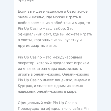
Если вы ищете надежное и безопасное
онлайн-казино, где можно играть в
любое время и из любой точки мира, то
Pin Up Casino – ваш выбор. Это
официальный сайт, где вы можете играть
в слоты, карточные игры, рулетку и
другие азартные игры.
Pin Up Casino – это международный
оператор, который предлагает игрокам
из многих стран мира возможность
играть в онлайн-казино. Онлайн-казино
Pin Up Casino имеет лицензию, выдана в
Куртрах, и является одним из самых
надежных онлайн-казино в мире.
Официальный сайт Pin Up Casino
Преимущества официального сайта Pin