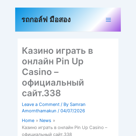
Skip
to
content
รถกอล์ฟ มือสอง
Казино играть в
онлайн Pin Up
Casino –
официальный
сайт.338
Leave a Comment
/ By
Samran
Amornthamakun
/
04/07/2026
Home
News
Казино играть в онлайн Pin Up Casino –
официальный сайт.338