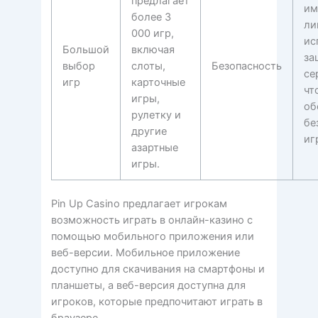
предлагает
им
более 3
ли
000 игр,
ис
Большой
включая
за
выбор
слоты,
Безопасность
се
игр
карточные
чт
игры,
об
рулетку и
бе
другие
иг
азартные
игры.
Pin Up Casino предлагает игрокам
возможность играть в онлайн-казино с
помощью мобильного приложения или
веб-версии. Мобильное приложение
доступно для скачивания на смартфоны и
планшеты, а веб-версия доступна для
игроков, которые предпочитают играть в
браузере.