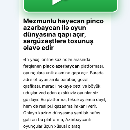
Məzmunlu həyəcan pinco
azərbaycan ilə oyun
dünyasına qapı açır,
sərgüzəştlərə toxunuş
əlavə edir
Ən yaxşı online kazinolar arasında
fərqlənən
pinco azərbaycan
platforması,
oyunçulara unik aləminə qapı açır. Burada
adi slot oyunları ilə bərabər, gözəl
qrafikası, maraqlı hekayə xətti və böyük
uduşlar vəd edən eksklüziv oyunlar sizi
gözləyir. Bu platforma, təkcə əyləncə deyil,
həm də real pul qazanma imkanı verir.
Onlayn kazino dünyasına yeni bir nəfəs
gətirən bu platforma, Azərbaycanlı
oyunçular üçün xüsusi olaraq