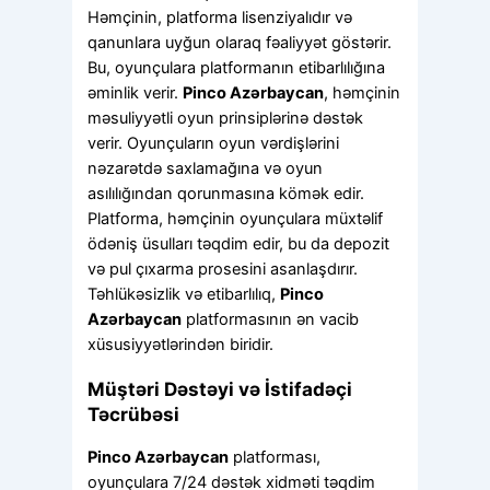
Həmçinin, platforma lisenziyalıdır və
qanunlara uyğun olaraq fəaliyyət göstərir.
Bu, oyunçulara platformanın etibarlılığına
əminlik verir.
Pinco Azərbaycan
, həmçinin
məsuliyyətli oyun prinsiplərinə dəstək
verir. Oyunçuların oyun vərdişlərini
nəzarətdə saxlamağına və oyun
asılılığından qorunmasına kömək edir.
Platforma, həmçinin oyunçulara müxtəlif
ödəniş üsulları təqdim edir, bu da depozit
və pul çıxarma prosesini asanlaşdırır.
Təhlükəsizlik və etibarlılıq,
Pinco
Azərbaycan
platformasının ən vacib
xüsusiyyətlərindən biridir.
Müştəri Dəstəyi və İstifadəçi
Təcrübəsi
Pinco Azərbaycan
platforması,
oyunçulara 7/24 dəstək xidməti təqdim