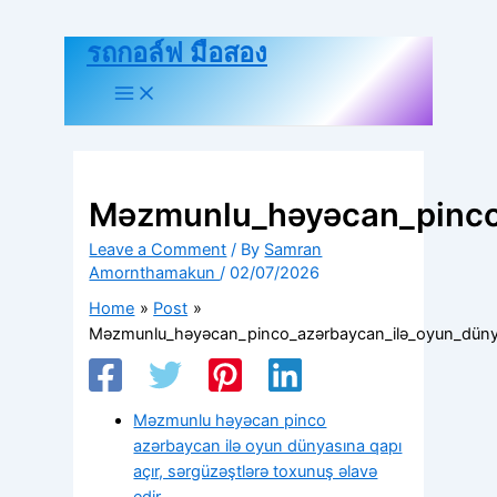
Skip
to
รถกอล์ฟ มือสอง
content
Məzmunlu_həyəcan_pinco_
Leave a Comment
/ By
Samran
Amornthamakun
/
02/07/2026
Home
Post
Məzmunlu_həyəcan_pinco_azərbaycan_ilə_oyun_dünya
Məzmunlu həyəcan pinco
azərbaycan ilə oyun dünyasına qapı
açır, sərgüzəştlərə toxunuş əlavə
edir