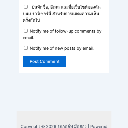
บันทึกชื่อ, อีเมล และชื่อเว็บไซต์ของฉัน
บนเบราว์เซอร์นี้ สำหรับการแสดงความเห็น
ครั้งถัดไป
Notify me of follow-up comments by
email.
Notify me of new posts by email.
Copyright © 2026 รถกอล์ฟ มือสอง | Powered