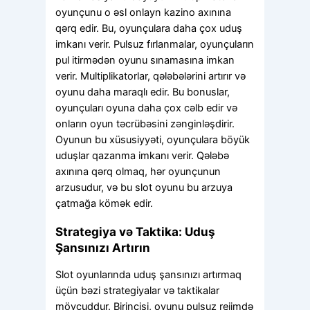
oyunçunu o əsl onlayn kazino axınına
qərq edir. Bu, oyunçulara daha çox uduş
imkanı verir. Pulsuz fırlanmalar, oyunçuların
pul itirmədən oyunu sınamasına imkan
verir. Multiplikatorlar, qələbələrini artırır və
oyunu daha maraqlı edir. Bu bonuslar,
oyunçuları oyuna daha çox cəlb edir və
onların oyun təcrübəsini zənginləşdirir.
Oyunun bu xüsusiyyəti, oyunçulara böyük
uduşlar qazanma imkanı verir. Qələbə
axınına qərq olmaq, hər oyunçunun
arzusudur, və bu slot oyunu bu arzuya
çatmağa kömək edir.
Strategiya və Taktika: Uduş
Şansınızı Artırın
Slot oyunlarında uduş şansınızı artırmaq
üçün bəzi strategiyalar və taktikalar
mövcuddur. Birincisi, oyunu pulsuz rejimdə