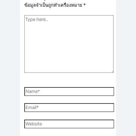
ข้อมูลจำเป็นถูกทำเครื่องหมาย
*
Type
here..
Name*
Email*
Website