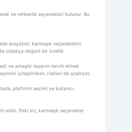
destek ve rehberlik seçenekleri bulunur. Bu
sade arayüzler, karmaşık seçeneklerin
 oldukça değerli bir özellik.
asit ve anlaşılır tasarım tercih etmek
mini iyileştirirken, riskleri de azaltıyor.
ada, platform seçimi ve kullanıcı
h edilir. Peki siz, karmaşık seçenekler