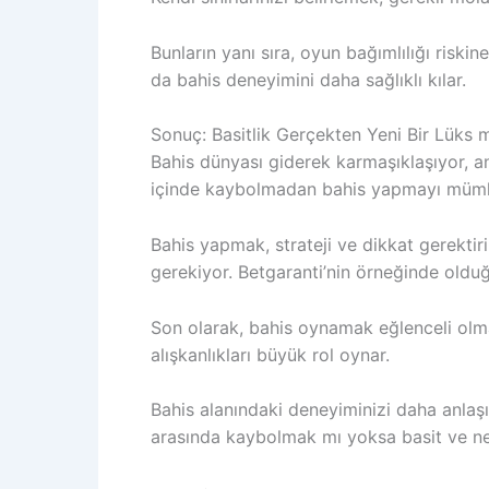
Bunların yanı sıra, oyun bağımlılığı riskin
da bahis deneyimini daha sağlıklı kılar.
Sonuç: Basitlik Gerçekten Yeni Bir Lüks 
Bahis dünyası giderek karmaşıklaşıyor, an
içinde kaybolmadan bahis yapmayı mümkün 
Bahis yapmak, strateji ve dikkat gerektiri
gerekiyor. Betgaranti’nin örneğinde olduğu 
Son olarak, bahis oynamak eğlenceli olma
alışkanlıkları büyük rol oynar.
Bahis alanındaki deneyiminizi daha anlaşı
arasında kaybolmak mı yoksa basit ve net