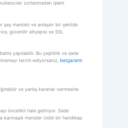
 kullanıcılar zorlanmadan işlem
şey mantıklı ve anlaşılır bir şekilde
ıca, güvenilir altyapısı ve SSL
ahis yapılabilir. Bu çeşitlilik ve sade
bolmamayı tercih ediyorsanız,
betgaranti
ıtabilir ve yanlış kararlar vermesine
yı öncelikli hale getiriyor. Sade
da karmaşık menüler ciddi bir handikap