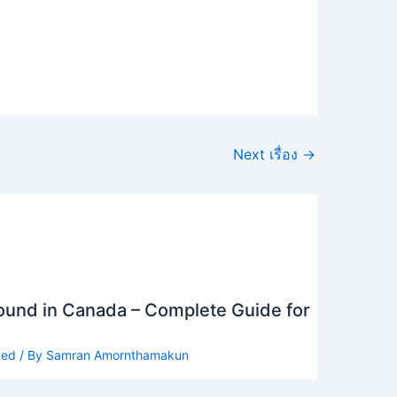
Next เรื่อง
→
ound in Canada – Complete Guide for
zed
/ By
Samran Amornthamakun