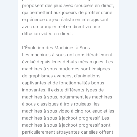
proposent des jeux avec croupiers en direct,
qui permettent aux joueurs de profiter d'une
expérience de jeu réaliste en interagissant
avec un croupier réel en direct via une
diffusion vidéo en direct.
L'Évolution des Machines à Sous
Les machines à sous ont considérablement
évolué depuis leurs débuts mécaniques. Les
machines à sous modernes sont équipées
de graphismes avancés, d'animations
captivantes et de fonctionnalités bonus
innovantes. Il existe différents types de
machines à sous, notamment les machines
à sous classiques à trois rouleaux, les
machines à sous vidéo à cinq rouleaux et les
machines à sous à jackpot progressif. Les
machines à sous à jackpot progressif sont
particulièrement attrayantes car elles offrent