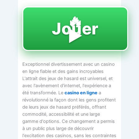
🔥
Jouer
▶️
Exceptionnel divertissement avec un casino
en ligne fiable et des gains incroyables
L'attrait des jeux de hasard est universel, et
avec l'avènement d'internet, l'expérience a
été transformée. Le
casino en ligne
a
révolutionné la façon dont les gens profitent
de leurs jeux de hasard préférés, offrant
commodité, accessibilité et une large
gamme d'options. Ce changement a permis
à un public plus large de découvrir
l'excitation des casinos, sans les contraintes