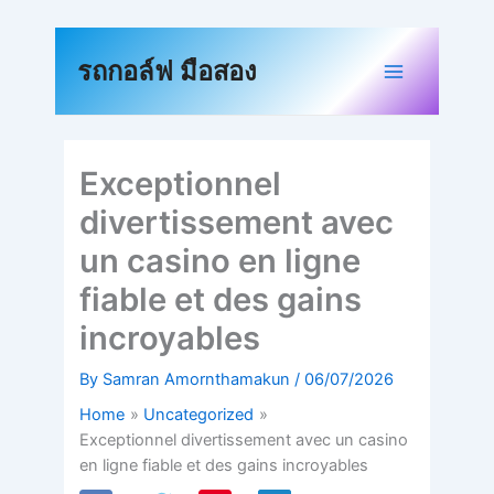
Skip
to
content
รถกอล์ฟ มือสอง
Exceptionnel
divertissement avec
un casino en ligne
fiable et des gains
incroyables
By
Samran Amornthamakun
/
06/07/2026
Home
Uncategorized
Exceptionnel divertissement avec un casino
en ligne fiable et des gains incroyables