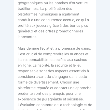
géographiques ou les horaires d'ouverture
traditionnels. La prolifération des
plateformes numériques a également
conduit à une concurrence accrue, ce qui a
profité aux joueurs grâce à des bonus plus
généreux et des offres promotionnelles
innovantes.
Mais derrière l'éclat et la promesse de gains,
il est crucial de comprendre les nuances et
les responsabilités associées aux casinos
en ligne. La fiabilité, la sécurité et le jeu
responsable sont des aspects essentiels à
considérer avant de s'engager dans cette
forme de divertissement. Choisir une
plateforme réputée et adopter une approche
prudente sont des prérequis pour une
expérience de jeu agréable et sécurisée.
L'évolution constante de la technologie et de