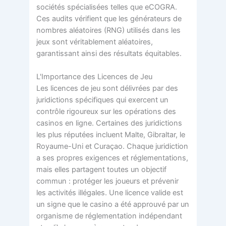
sociétés spécialisées telles que eCOGRA.
Ces audits vérifient que les générateurs de
nombres aléatoires (RNG) utilisés dans les
jeux sont véritablement aléatoires,
garantissant ainsi des résultats équitables.
L'Importance des Licences de Jeu
Les licences de jeu sont délivrées par des
juridictions spécifiques qui exercent un
contrôle rigoureux sur les opérations des
casinos en ligne. Certaines des juridictions
les plus réputées incluent Malte, Gibraltar, le
Royaume-Uni et Curaçao. Chaque juridiction
a ses propres exigences et réglementations,
mais elles partagent toutes un objectif
commun : protéger les joueurs et prévenir
les activités illégales. Une licence valide est
un signe que le casino a été approuvé par un
organisme de réglementation indépendant