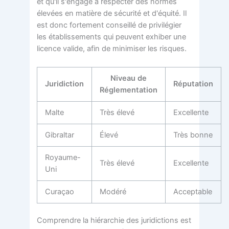
et qu'il s'engage à respecter des normes
élevées en matière de sécurité et d'équité. Il
est donc fortement conseillé de privilégier
les établissements qui peuvent exhiber une
licence valide, afin de minimiser les risques.
Niveau de
Juridiction
Réputation
Réglementation
Malte
Très élevé
Excellente
Gibraltar
Élevé
Très bonne
Royaume-
Très élevé
Excellente
Uni
Curaçao
Modéré
Acceptable
Comprendre la hiérarchie des juridictions est