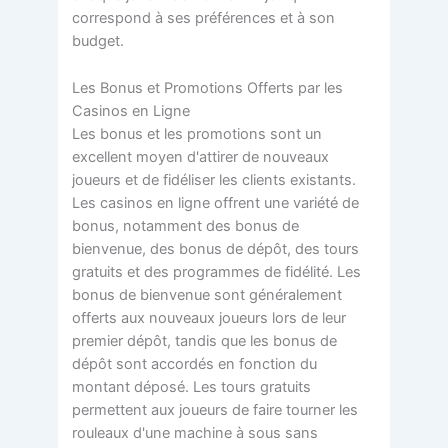
correspond à ses préférences et à son
budget.
Les Bonus et Promotions Offerts par les
Casinos en Ligne
Les bonus et les promotions sont un
excellent moyen d'attirer de nouveaux
joueurs et de fidéliser les clients existants.
Les casinos en ligne offrent une variété de
bonus, notamment des bonus de
bienvenue, des bonus de dépôt, des tours
gratuits et des programmes de fidélité. Les
bonus de bienvenue sont généralement
offerts aux nouveaux joueurs lors de leur
premier dépôt, tandis que les bonus de
dépôt sont accordés en fonction du
montant déposé. Les tours gratuits
permettent aux joueurs de faire tourner les
rouleaux d'une machine à sous sans