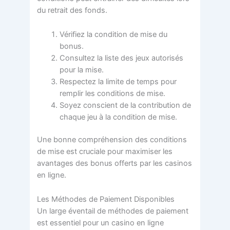
du retrait des fonds.
Vérifiez la condition de mise du
bonus.
Consultez la liste des jeux autorisés
pour la mise.
Respectez la limite de temps pour
remplir les conditions de mise.
Soyez conscient de la contribution de
chaque jeu à la condition de mise.
Une bonne compréhension des conditions
de mise est cruciale pour maximiser les
avantages des bonus offerts par les casinos
en ligne.
Les Méthodes de Paiement Disponibles
Un large éventail de méthodes de paiement
est essentiel pour un casino en ligne