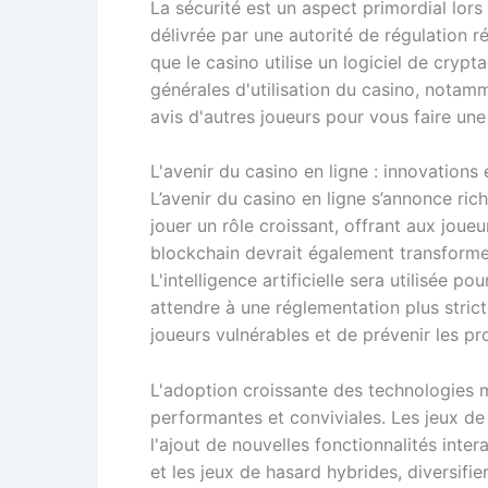
La sécurité est un aspect primordial lors
délivrée par une autorité de régulation
que le casino utilise un logiciel de cryp
générales d'utilisation du casino, notamme
avis d'autres joueurs pour vous faire une
L'avenir du casino en ligne : innovations
L’avenir du casino en ligne s’annonce ric
jouer un rôle croissant, offrant aux jou
blockchain devrait également transformer
L'intelligence artificielle sera utilisée
attendre à une réglementation plus strict
joueurs vulnérables et de prévenir les pr
L'adoption croissante des technologies m
performantes et conviviales. Les jeux de 
l'ajout de nouvelles fonctionnalités inte
et les jeux de hasard hybrides, diversifi