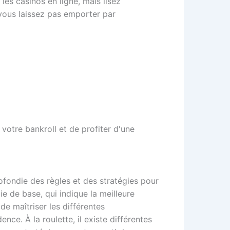
les casinos en ligne, mais lisez
 vous laissez pas emporter par
otre bankroll et de profiter d'une
rofondie des règles et des stratégies pour
e de base, qui indique la meilleure
de maîtriser les différentes
nce. À la roulette, il existe différentes