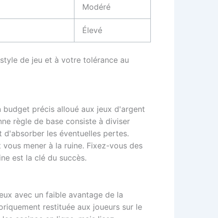
Modéré
Élevé
tyle de jeu et à votre tolérance au
 un budget précis alloué aux jeux d'argent
nne règle de base consiste à diviser
t d'absorber les éventuelles pertes.
t vous mener à la ruine. Fixez-vous des
ine est la clé du succès.
jeux avec un faible avantage de la
oriquement restituée aux joueurs sur le