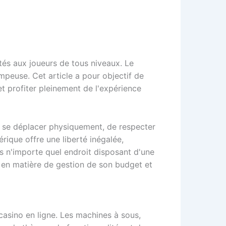
tés aux joueurs de tous niveaux. Le
peuse. Cet article a pour objectif de
t profiter pleinement de l'expérience
e se déplacer physiquement, de respecter
érique offre une liberté inégalée,
s n'importe quel endroit disposant d'une
e en matière de gestion de son budget et
 casino en ligne. Les machines à sous,