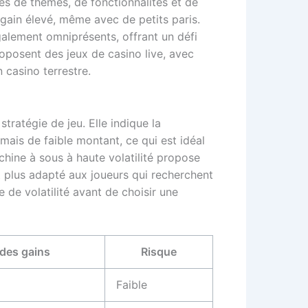
mes de thèmes, de fonctionnalités et de
e gain élevé, même avec de petits paris.
également omniprésents, offrant un défi
roposent des jeux de casino live, avec
 casino terrestre.
tratégie de jeu. Elle indique la
 mais de faible montant, ce qui est idéal
achine à sous à haute volatilité propose
 plus adapté aux joueurs qui recherchent
e de volatilité avant de choisir une
des gains
Risque
Faible