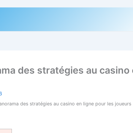
ma des stratégies au casino e
6
anorama des stratégies au casino en ligne pour les joueurs 