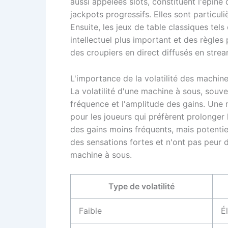
aussi appelées slots, constituent l'épine
jackpots progressifs. Elles sont particul
Ensuite, les jeux de table classiques tels
intellectuel plus important et des règles
des croupiers en direct diffusés en stre
L'importance de la volatilité des machin
La volatilité d'une machine à sous, souve
fréquence et l'amplitude des gains. Une m
pour les joueurs qui préfèrent prolonger l
des gains moins fréquents, mais potenti
des sensations fortes et n'ont pas peur de
machine à sous.
Type de volatilité
Faible
É