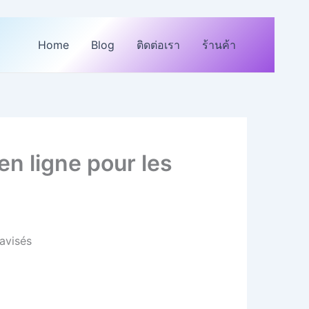
Home
Blog
ติดต่อเรา
ร้านค้า
n ligne pour les
avisés