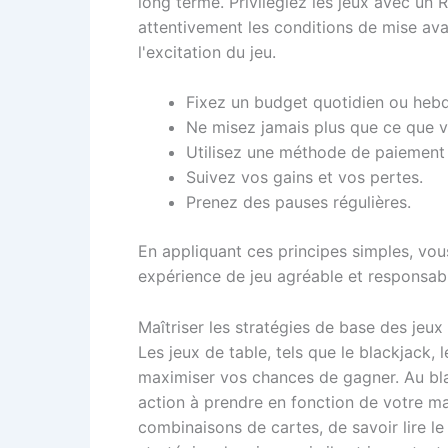
long terme. Privilégiez les jeux avec un 
attentivement les conditions de mise ava
l'excitation du jeu.
Fixez un budget quotidien ou heb
Ne misez jamais plus que ce que 
Utilisez une méthode de paiement 
Suivez vos gains et vos pertes.
Prenez des pauses régulières.
En appliquant ces principes simples, vou
expérience de jeu agréable et responsab
Maîtriser les stratégies de base des jeux
Les jeux de table, tels que le blackjack,
maximiser vos chances de gagner. Au black
action à prendre en fonction de votre main
combinaisons de cartes, de savoir lire le 