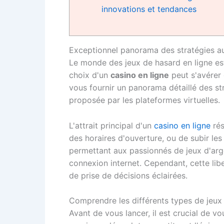
innovations et tendances
Exceptionnel panorama des stratégies au 
Le monde des jeux de hasard en ligne est
choix d'un
casino en ligne
peut s'avérer 
vous fournir un panorama détaillé des st
proposée par les plateformes virtuelles.
L'attrait principal d'un
casino en ligne
rés
des horaires d'ouverture, ou de subir les 
permettant aux passionnés de jeux d'arge
connexion internet. Cependant, cette lib
de prise de décisions éclairées.
Comprendre les différents types de jeu
Avant de vous lancer, il est crucial de vo