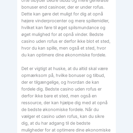
ofte tilbyder bedre tilbud og mere generøse
bonuser end casinoer, der er under rofus.
Dette kan gøre det muligt for dig at opnå
højere vinderprocenter og mere spillemidler,
hvilket kan føre til øget spilsmundance og
øget mulighed for at opnå vinder. Bedste
casino uden rofus er derfor ikke blot et sted,
hvor du kan spille, men også et sted, hvor
du kan optimere dine økonomiske fordele.
Det er vigtigt at huske, at du altid skal være
opmærksom på, hvilke bonuser og tilbud,
der er tilgængelige, og hvordan de kan
fordele dig. Bedste casino uden rofus er
derfor ikke bare et sted, men også en
ressource, der kan hjælpe dig med at opnå
de bedste økonomiske fordele. Når du
vælger et casino uden rofus, kan du sikre
dig, at du har adgang til de bedste
muligheder for at optimere dine økonomiske