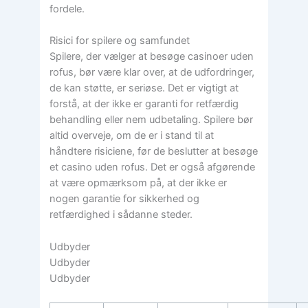
fordele.
Risici for spilere og samfundet
Spilere, der vælger at besøge casinoer uden
rofus, bør være klar over, at de udfordringer,
de kan støtte, er seriøse. Det er vigtigt at
forstå, at der ikke er garanti for retfærdig
behandling eller nem udbetaling. Spilere bør
altid overveje, om de er i stand til at
håndtere risiciene, før de beslutter at besøge
et casino uden rofus. Det er også afgørende
at være opmærksom på, at der ikke er
nogen garantie for sikkerhed og
retfærdighed i sådanne steder.
Udbyder
Udbyder
Udbyder