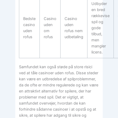
Udbyder
en bred
rækkevise
Bedste
Casino
Casino
spil og
casino
uden
uden
gode
uden
om
rofus nem
tilbud,
rofus
rofus
udbetaling
men
mangler
licens.
Samfundet kan også støde på store risici
ved at tåle casinoer uden rofus. Disse steder
kan være en udbredelse af spilproblemmer,
da de ofte er mindre regulerede og kan være
en attraktivt alternativ for spilere, der har
problemer med spil. Det er vigtigt, at
samfundet overvejer, hvordan de kan
forhindre sådanne casinoer i at opstå og at
sikre, at spilere har adgang til sikre og