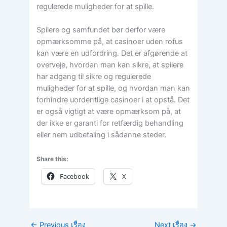
regulerede muligheder for at spille.
Spilere og samfundet bør derfor være
opmærksomme på, at casinoer uden rofus
kan være en udfordring. Det er afgørende at
overveje, hvordan man kan sikre, at spilere
har adgang til sikre og regulerede
muligheder for at spille, og hvordan man kan
forhindre uordentlige casinoer i at opstå. Det
er også vigtigt at være opmærksom på, at
der ikke er garanti for retfærdig behandling
eller nem udbetaling i sådanne steder.
Share this:
Facebook
X
←
Previous เรื่อง
Next เรื่อง
→