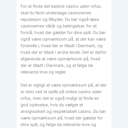
For at finde det bedste casino uden rofus,
skal du først undersøge casinoernes
reputasjon og tilbyder. Du bør også læse
casinoernes vilkår og betingelser, for at
forstå, hvad der gælder for dine spill. Du bør
også være opmærksom på, at der kan være
forskelle i, hvad der er tilladt i Danmark, og
hvad der er tilladt i andre lande. Det er derfor
afgørende at være opmærksom på, hvad
der er tilladt i Danmark, og at følge de
relevante love og regler.
Det er vigtigt at være opmærksom på, at der
er risici ved at spille på online casino uden
rofus, men det er også muligt at finde en
god oplevelse, hvis du vælger et
ansigtssikert og respektabelt casino. Du bør
være opmærksom på, hvad der gælder for
dine spill, og følge de relevante love og