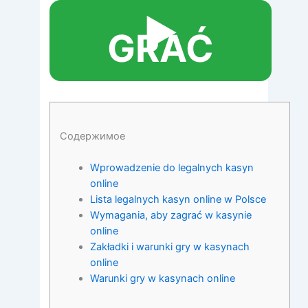
▶️
GRAĆ
Содержимое
Wprowadzenie do legalnych kasyn
online
Lista legalnych kasyn online w Polsce
Wymagania, aby zagrać w kasynie
online
Zakładki i warunki gry w kasynach
online
Warunki gry w kasynach online