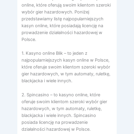
online, które oferują swoim klientom szeroki
wybór gier hazardowych. Poniżej
przedstawiamy listę najpopularniejszych
kasyn online, które posiadają licencję na
prowadzenie działalności hazardowej w
Polsce.
1. Kasyno online Blik – to jeden z
najpopularniejszych kasyn online w Polsce,
które oferuje swoim klientom szeroki wybór
gier hazardowych, w tym automaty, ruletkę,
blackjacka i wiele innych.
2. Spincasino – to kasyno online, które
oferuje swoim klientom szeroki wybór gier
hazardowych, w tym automaty, ruletkę,
blackjacka i wiele innych. Spincasino
posiada licencję na prowadzenie
działalności hazardowej w Polsce.