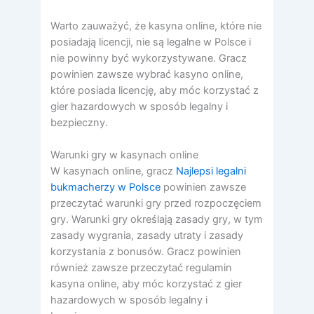
Warto zauważyć, że kasyna online, które nie
posiadają licencji, nie są legalne w Polsce i
nie powinny być wykorzystywane. Gracz
powinien zawsze wybrać kasyno online,
które posiada licencję, aby móc korzystać z
gier hazardowych w sposób legalny i
bezpieczny.
Warunki gry w kasynach online
W kasynach online, gracz
Najlepsi legalni
bukmacherzy w Polsce
powinien zawsze
przeczytać warunki gry przed rozpoczęciem
gry. Warunki gry określają zasady gry, w tym
zasady wygrania, zasady utraty i zasady
korzystania z bonusów. Gracz powinien
również zawsze przeczytać regulamin
kasyna online, aby móc korzystać z gier
hazardowych w sposób legalny i