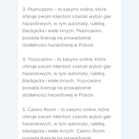
3. Plushcasino – to kasyno online, które
oferuje swoim klientom szeroki wybór gier
hazardowych, w tym automaty, ruletkę,
blackjacka i wiele innych. Plushcasino
posiada licencję na prowadzenie
działalności hazardowej w Polsce.
4. Yoyocasino – to kasyno online, które
oferuje swoim klientom szeroki wybór gier
hazardowych, w tym automaty, ruletkę,
blackjacka i wiele innych. Yoyocasino
posiada licencję na prowadzenie
działalności hazardowej w Polsce.
5. Casino Room – to kasyno online, które
oferuje swoim klientom szeroki wybór gier
hazardowych, w tym automaty, ruletkę,
blackjacka i wiele innych. Casino Room
posiada licencję na prowadzenie