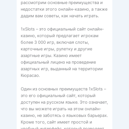
рассмотрим основные преимущества и
недостатки этого онлайн-казино, а также
дадим вам советы, как начать играть.
1xSlots – это официальный сайт онлайн-
казино, который предлагает игрокам
более 3 000 игр, включая слоты,
карточные игры, рулетку и другие
азартные игры. Казино имеет
официальный лиценз на проведение
азартных игр, выданный на территории
Кюрасао.
Один из основных преимуществ 1xSlots –
это его официальный сайт, который
доступен на русском языке. Это означает,
что вы можете играть на этом онлайн-
казино, не заботясь о языковых барьерах.
Кроме того, сайт имеет простой и
удобный интерфейс, который позволяет