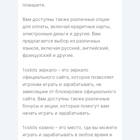
планшете.
Вам доступны также различные опции
для оплаты, включая кредитные карты,
электронные деньги и другие. Вам
предлагается выбор из различных
языков, включая русский, английский,
французский и другие.
1xslots зеркало – это зеркало
официального сайта, которое позволяет
игрокам играть и зарабатывать, не
зависящим от блокировки официального
сайта. Вам доступны также различные
бонусы и акции, которые помогут вам
начать играть и зарабатывать.
1xslots казино – это место, где вы можете
играть и зарабатывать в любое время и