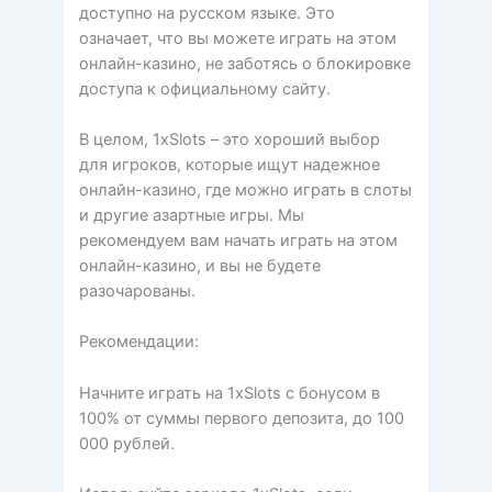
доступно на русском языке. Это
означает, что вы можете играть на этом
онлайн-казино, не заботясь о блокировке
доступа к официальному сайту.
В целом, 1xSlots – это хороший выбор
для игроков, которые ищут надежное
онлайн-казино, где можно играть в слоты
и другие азартные игры. Мы
рекомендуем вам начать играть на этом
онлайн-казино, и вы не будете
разочарованы.
Рекомендации:
Начните играть на 1xSlots с бонусом в
100% от суммы первого депозита, до 100
000 рублей.