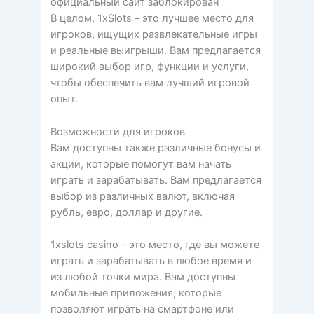
официальный сайт заблокирован
В целом, 1xSlots – это лучшее место для
игроков, ищущих развлекательные игры
и реальные выигрыши. Вам предлагается
широкий выбор игр, функции и услуги,
чтобы обеспечить вам лучший игровой
опыт.
Возможности для игроков
Вам доступны также различные бонусы и
акции, которые помогут вам начать
играть и зарабатывать. Вам предлагается
выбор из различных валют, включая
рубль, евро, доллар и другие.
1xslots casino – это место, где вы можете
играть и зарабатывать в любое время и
из любой точки мира. Вам доступны
мобильные приложения, которые
позволяют играть на смартфоне или