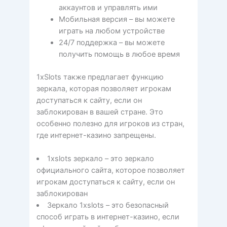
аккаунтов и управлять ими
Мобильная версия – вы можете
играть на любом устройстве
24/7 поддержка – вы можете
получить помощь в любое время
1xSlots также предлагает функцию
зеркала, которая позволяет игрокам
доступаться к сайту, если он
заблокирован в вашей стране. Это
особенно полезно для игроков из стран,
где интернет-казино запрещены.
1xslots зеркало – это зеркало
официального сайта, которое позволяет
игрокам доступаться к сайту, если он
заблокирован
Зеркало 1xslots – это безопасный
способ играть в интернет-казино, если