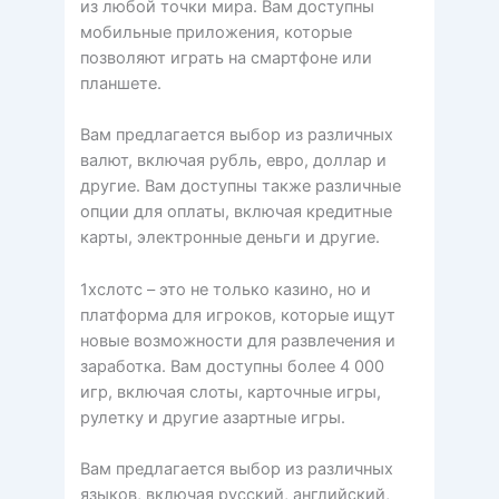
из любой точки мира. Вам доступны
мобильные приложения, которые
позволяют играть на смартфоне или
планшете.
Вам предлагается выбор из различных
валют, включая рубль, евро, доллар и
другие. Вам доступны также различные
опции для оплаты, включая кредитные
карты, электронные деньги и другие.
1хслотс – это не только казино, но и
платформа для игроков, которые ищут
новые возможности для развлечения и
заработка. Вам доступны более 4 000
игр, включая слоты, карточные игры,
рулетку и другие азартные игры.
Вам предлагается выбор из различных
языков, включая русский, английский,