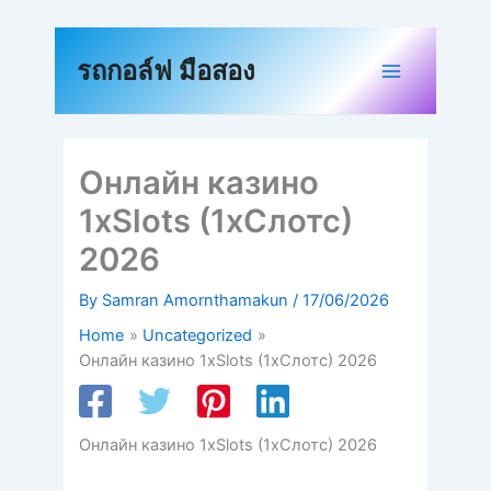
Skip
to
content
รถกอล์ฟ มือสอง
Онлайн казино
1xSlots (1хСлотс)
2026
By
Samran Amornthamakun
/
17/06/2026
Home
Uncategorized
Онлайн казино 1xSlots (1хСлотс) 2026
Онлайн казино 1xSlots (1хСлотс) 2026