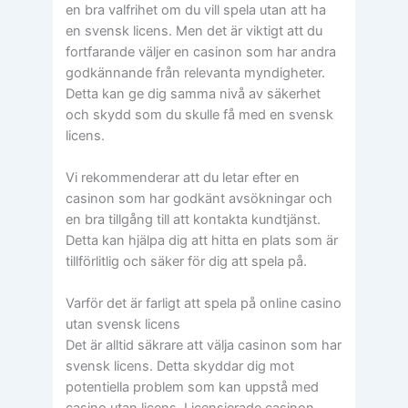
en bra valfrihet om du vill spela utan att ha
en svensk licens. Men det är viktigt att du
fortfarande väljer en casinon som har andra
godkännande från relevanta myndigheter.
Detta kan ge dig samma nivå av säkerhet
och skydd som du skulle få med en svensk
licens.
Vi rekommenderar att du letar efter en
casinon som har godkänt avsökningar och
en bra tillgång till att kontakta kundtjänst.
Detta kan hjälpa dig att hitta en plats som är
tillförlitlig och säker för dig att spela på.
Varför det är farligt att spela på online casino
utan svensk licens
Det är alltid säkrare att välja casinon som har
svensk licens. Detta skyddar dig mot
potentiella problem som kan uppstå med