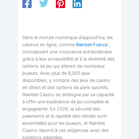
Dans le monde numérique d’aujourd’hui, les
casinos en ligne, comme
Rainbet France
,
connaissent une croissance extraordinaire
grâce à leur accessibilité et à la diversité des
options de jeu qui attirent de nombreux
joueurs. Avec plus de 8,000 jeux
disponibles, y compris des jeux de casino
en direct et des options de paris sportifs,
Rainbet Casino se distingue par sa capacité
à offrir une expérience de jeu complète et
engageante. En 2026, la sécurité des
paiements et la rapidité des retraits sont
essentielles pour les joueurs, et Rainbet
Casino répond à ces exigences avec des
solutions adaptées.