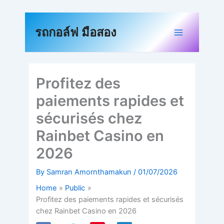
Skip
to
content
รถกอล์ฟ มือสอง
Profitez des
paiements rapides et
sécurisés chez
Rainbet Casino en
2026
By
Samran Amornthamakun
/
01/07/2026
Home
Public
Profitez des paiements rapides et sécurisés
chez Rainbet Casino en 2026