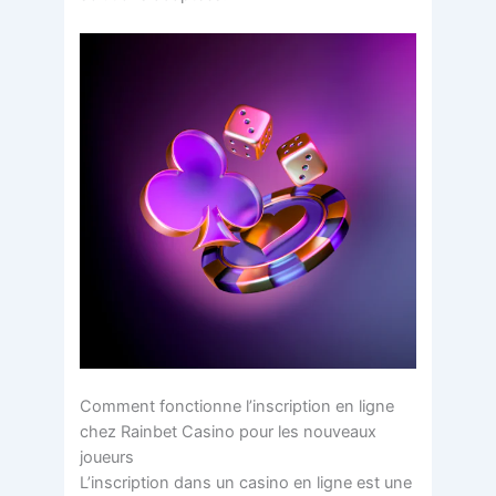
Comment fonctionne l’inscription en ligne
chez Rainbet Casino pour les nouveaux
joueurs
L’inscription dans un casino en ligne est une