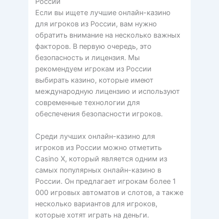
России
Если вы ищете лучшие онлайн-казино
для игроков из России, вам нужно
обратить внимание на несколько важных
факторов. В первую очередь, это
безопасность и лицензия. Мы
рекомендуем игрокам из России
выбирать казино, которые имеют
международную лицензию и используют
современные технологии для
обеспечения безопасности игроков.
Среди лучших онлайн-казино для
игроков из России можно отметить
Casino X, который является одним из
самых популярных онлайн-казино в
России. Он предлагает игрокам более 1
000 игровых автоматов и слотов, а также
несколько вариантов для игроков,
которые хотят играть на деньги.