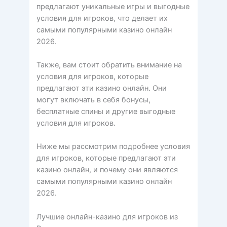
предлагают уникальные игры и выгодные
условия для игроков, что делает их
самыми популярными казино онлайн
2026.
Также, вам стоит обратить внимание на
условия для игроков, которые
предлагают эти казино онлайн. Они
могут включать в себя бонусы,
бесплатные спины и другие выгодные
условия для игроков.
Ниже мы рассмотрим подробнее условия
для игроков, которые предлагают эти
казино онлайн, и почему они являются
самыми популярными казино онлайн
2026.
Лучшие онлайн-казино для игроков из