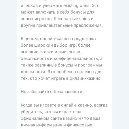
игроков и удержать existing ones. Это
может включать в себя бонусы для
новых игроков, бесплатные spins и
другие привлекательные предложения.
В целом, онлайн-казино предлагают
более широкий выбор игр, более
высокие ставки и выигрыши,
безопасность и конфиденциальность, а
также различные бонусы и программы
лояльности. Это особенно полезно для
тех, кто хочет играть в онлайн-казино.
Не забывайте о безопасности!
Когда вы играете в онлайн-казино, всегда
убедитесь, что вы играете на
официальном сайте казино и что ваша
личная информация и финансовые