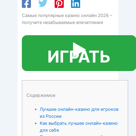
Самые популярные казино онлайн 2026 –
получите незабываемые впечатления
▶️
ИГРАТЬ
Содержимое
Лучшие онлайн-казино для игроков
из России
Как выбрать лучшее онлайн-казино
для себя