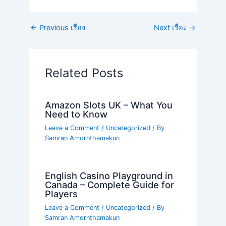
←
Previous เรื่อง
Next เรื่อง
→
Related Posts
Amazon Slots UK – What You
Need to Know
Leave a Comment
/
Uncategorized
/ By
Samran Amornthamakun
English Casino Playground in
Canada – Complete Guide for
Players
Leave a Comment
/
Uncategorized
/ By
Samran Amornthamakun