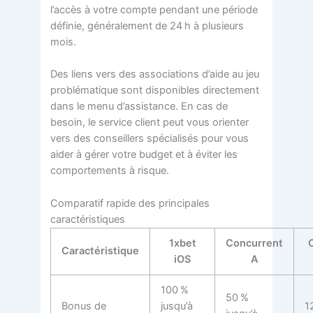
l’accès à votre compte pendant une période
définie, généralement de 24 h à plusieurs
mois.
Des liens vers des associations d’aide au jeu
problématique sont disponibles directement
dans le menu d’assistance. En cas de
besoin, le service client peut vous orienter
vers des conseillers spécialisés pour vous
aider à gérer votre budget et à éviter les
comportements à risque.
Comparatif rapide des principales
caractéristiques
1xbet
Concurrent
Caractéristique
iOS
A
100 %
50 %
Bonus de
jusqu’à
1