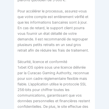
Pour accélérer le processus, assurez‑vous
que votre compte est entièrement vérifié et
que les informations bancaires sont à jour.
En cas de retard, le support client pourra
vous fournir un état détaillé de votre
demande. Il est recommandé de regrouper
plusieurs petits retraits en un seul gros
retrait afin de réduire les frais de traitement.
Sécurité, licence et conformité
1xbet iOS opère sous une licence délivrée
par la Curacao Gaming Authority, reconnue
pour son cadre réglementaire flexible mais
fiable. L’application utilise le protocole SSL
256‑bits pour chiffrer toutes les
communications, garantissant que vos
données personnelles et financières restent
confidentielles. De plus, le site effectue des