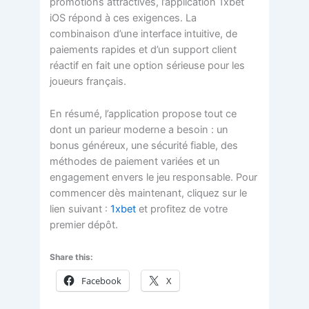
promotions attractives, l’application 1xbet
iOS répond à ces exigences. La
combinaison d’une interface intuitive, de
paiements rapides et d’un support client
réactif en fait une option sérieuse pour les
joueurs français.
En résumé, l’application propose tout ce
dont un parieur moderne a besoin : un
bonus généreux, une sécurité fiable, des
méthodes de paiement variées et un
engagement envers le jeu responsable. Pour
commencer dès maintenant, cliquez sur le
lien suivant :
1xbet
et profitez de votre
premier dépôt.
Share this:
Facebook
X