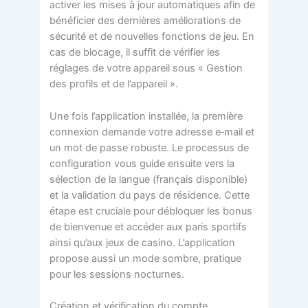
activer les mises à jour automatiques afin de
bénéficier des dernières améliorations de
sécurité et de nouvelles fonctions de jeu. En
cas de blocage, il suffit de vérifier les
réglages de votre appareil sous « Gestion
des profils et de l’appareil ».
Une fois l’application installée, la première
connexion demande votre adresse e‑mail et
un mot de passe robuste. Le processus de
configuration vous guide ensuite vers la
sélection de la langue (français disponible)
et la validation du pays de résidence. Cette
étape est cruciale pour débloquer les bonus
de bienvenue et accéder aux paris sportifs
ainsi qu’aux jeux de casino. L’application
propose aussi un mode sombre, pratique
pour les sessions nocturnes.
Création et vérification du compte