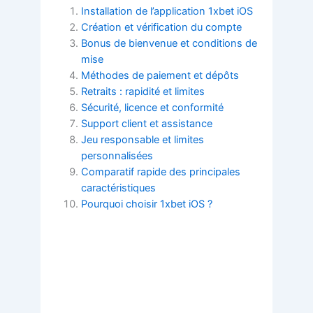
Installation de l’application 1xbet iOS
Création et vérification du compte
Bonus de bienvenue et conditions de
mise
Méthodes de paiement et dépôts
Retraits : rapidité et limites
Sécurité, licence et conformité
Support client et assistance
Jeu responsable et limites
personnalisées
Comparatif rapide des principales
caractéristiques
Pourquoi choisir 1xbet iOS ?