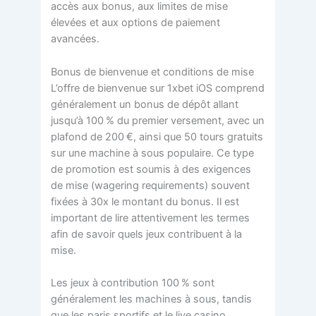
accès aux bonus, aux limites de mise
élevées et aux options de paiement
avancées.
Bonus de bienvenue et conditions de mise
L’offre de bienvenue sur 1xbet iOS comprend
généralement un bonus de dépôt allant
jusqu’à 100 % du premier versement, avec un
plafond de 200 €, ainsi que 50 tours gratuits
sur une machine à sous populaire. Ce type
de promotion est soumis à des exigences
de mise (wagering requirements) souvent
fixées à 30x le montant du bonus. Il est
important de lire attentivement les termes
afin de savoir quels jeux contribuent à la
mise.
Les jeux à contribution 100 % sont
généralement les machines à sous, tandis
que les paris sportifs et le live casino