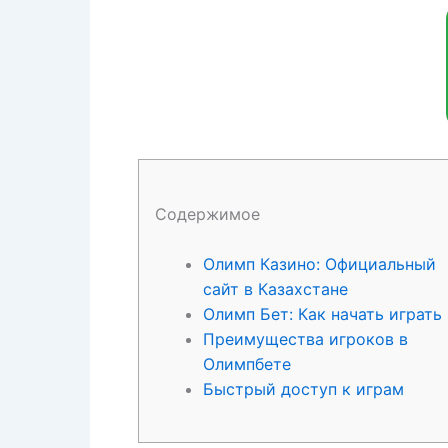
Содержимое
Олимп Казино: Официальный
сайт в Казахстане
Олимп Бет: Как начать играть
Преимущества игроков в
Олимпбете
Быстрый доступ к играм