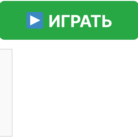
ИГРАТЬ