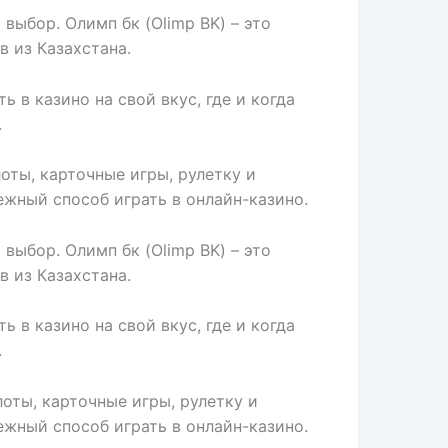
выбор. Олимп бк (Olimp BK) – это
в из Казахстана.
ь в казино на свой вкус, где и когда
.
лоты, карточные игры, рулетку и
ежный способ играть в онлайн-казино.
выбор. Олимп бк (Olimp BK) – это
в из Казахстана.
ь в казино на свой вкус, где и когда
.
лоты, карточные игры, рулетку и
ежный способ играть в онлайн-казино.