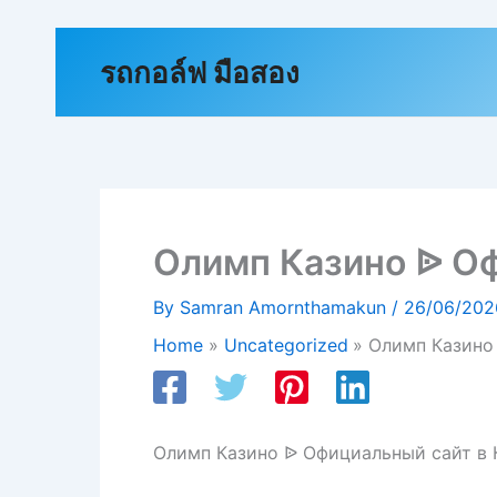
Skip
to
รถกอล์ฟ มือสอง
content
Олимп Казино ᐉ Оф
By
Samran Amornthamakun
/
26/06/202
Home
Uncategorized
Олимп Казино 
Олимп Казино ᐉ Официальный сайт в К