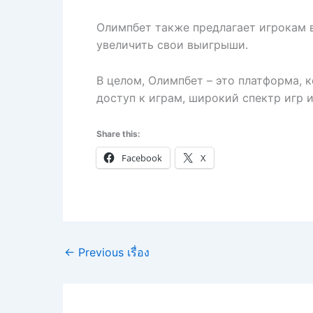
Олимпбет также предлагает игрокам 
увеличить свои выигрыши.
В целом, Олимпбет – это платформа,
доступ к играм, широкий спектр игр 
Share this:
Facebook
X
←
Previous เรื่อง