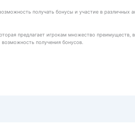
возможность получать бонусы и участие в различных а
 которая предлагает игрокам множество преимуществ, 
и возможность получения бонусов.