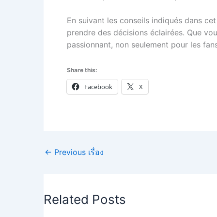
En suivant les conseils indiqués dans ce
prendre des décisions éclairées. Que vo
passionnant, non seulement pour les fans 
Share this:
Facebook
X
←
Previous เรื่อง
Related Posts