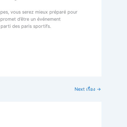
uipes, vous serez mieux préparé pour
e promet d’être un événement
parti des paris sportifs.
Next เรื่อง
→