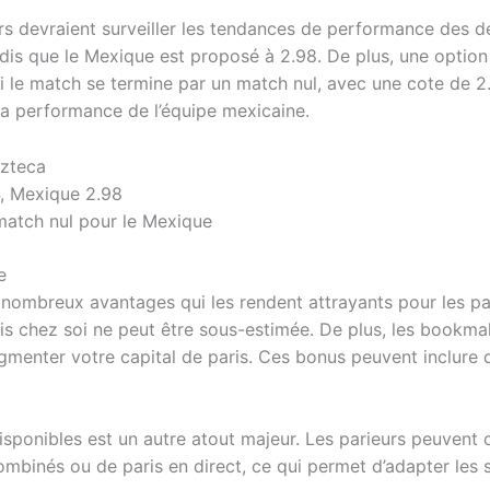
urs devraient surveiller les tendances de performance des d
ndis que le Mexique est proposé à 2.98. De plus, une option 
i le match se termine par un match nul, avec une cote de 2
 la performance de l’équipe mexicaine.
Azteca
4, Mexique 2.98
atch nul pour le Mexique
e
e nombreux avantages qui les rendent attrayants pour les p
s chez soi ne peut être sous-estimée. De plus, les bookma
menter votre capital de paris. Ces bonus peuvent inclure d
disponibles est un autre atout majeur. Les parieurs peuvent c
 combinés ou de paris en direct, ce qui permet d’adapter les