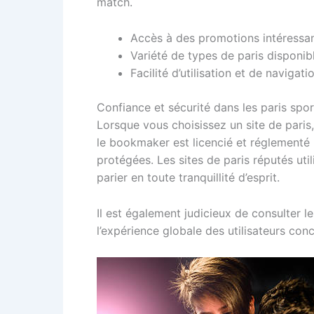
match.
Accès à des promotions intéressa
Variété de types de paris disponib
Facilité d’utilisation et de navigat
Confiance et sécurité dans les paris spor
Lorsque vous choisissez un site de paris
le bookmaker est licencié et réglementé 
protégées. Les sites de paris réputés ut
parier en toute tranquillité d’esprit.
Il est également judicieux de consulter l
l’expérience globale des utilisateurs conc