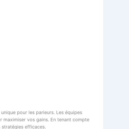
unique pour les parieurs. Les équipes
our maximiser vos gains. En tenant compte
stratégies efficaces.