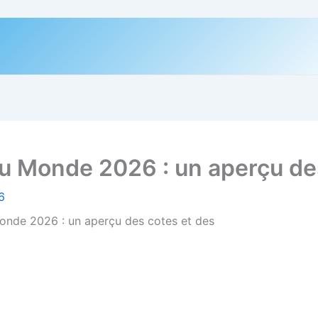
du Monde 2026 : un aperçu de
6
Monde 2026 : un aperçu des cotes et des