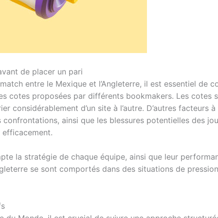
vant de placer un pari
match entre le Mexique et l’Angleterre, il est essentiel de 
les cotes proposées par différents bookmakers. Les cotes s
er considérablement d’un site à l’autre. D’autres facteurs à
s confrontations, ainsi que les blessures potentielles des j
r efficacement.
mpte la stratégie de chaque équipe, ainsi que leur performa
eterre se sont comportés dans des situations de pression 
fs
e du Monde, il est crucial de suivre une approche structur