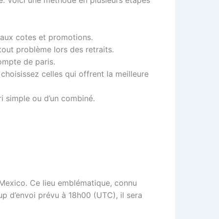
 aux cotes et promotions.
ut problème lors des retraits.
ompte de paris.
oisissez celles qui offrent la meilleure
ari simple ou d’un combiné.
à Mexico. Ce lieu emblématique, connu
up d’envoi prévu à 18h00 (UTC), il sera