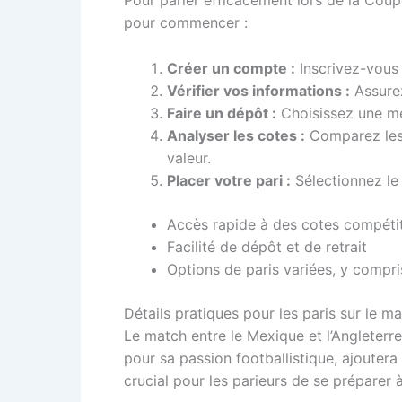
pour commencer :
Créer un compte :
Inscrivez-vous 
Vérifier vos informations :
Assurez
Faire un dépôt :
Choisissez une mé
Analyser les cotes :
Comparez les c
valeur.
Placer votre pari :
Sélectionnez le 
Accès rapide à des cotes compéti
Facilité de dépôt et de retrait
Options de paris variées, y compris
Détails pratiques pour les paris sur le 
Le match entre le Mexique et l’Angleterr
pour sa passion footballistique, ajouter
crucial pour les parieurs de se préparer à