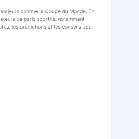
nts majeurs comme la Coupe du Monde. En
mateurs de paris sportifs, notamment
tes, les prédictions et les conseils pour