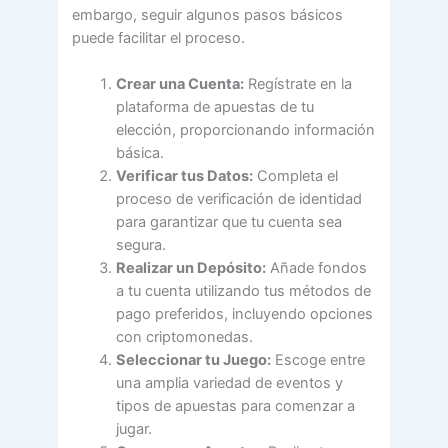
embargo, seguir algunos pasos básicos
puede facilitar el proceso.
Crear una Cuenta:
Regístrate en la
plataforma de apuestas de tu
elección, proporcionando información
básica.
Verificar tus Datos:
Completa el
proceso de verificación de identidad
para garantizar que tu cuenta sea
segura.
Realizar un Depósito:
Añade fondos
a tu cuenta utilizando tus métodos de
pago preferidos, incluyendo opciones
con criptomonedas.
Seleccionar tu Juego:
Escoge entre
una amplia variedad de eventos y
tipos de apuestas para comenzar a
jugar.