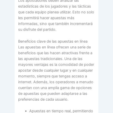
Los apostadores deben analizar las
estadísticas de los jugadores y las tácticas
que cada equipo planea utilizar. Esto no solo
les permitirá hacer apuestas más
informadas, sino que también incrementará
su disfrute del partido.
Beneficios clave de las apuestas en línea
Las apuestas en línea ofrecen una serie de
beneficios que las hacen atractivas frente a
las apuestas tradicionales. Una de las
mayores ventajas es la comodidad de poder
apostar desde cualquier lugar y en cualquier
momento, siempre que tengas acceso a
internet. Además, los operadores a menudo
cuentan con una amplia gama de opciones
de apuestas que pueden adaptarse a las
preferencias de cada usuario.
Apuestas en tiempo real, permitiendo