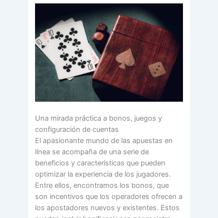
Una mirada práctica a bonos, juegos y
configuración de cuentas
El apasionante mundo de las apuestas en
línea se acompaña de una serie de
beneficios y características que pueden
optimizar la experiencia de los jugadores.
Entre ellos, encontramos los bonos, que
son incentivos que los operadores ofrecen a
los apostadores nuevos y existentes. Estos