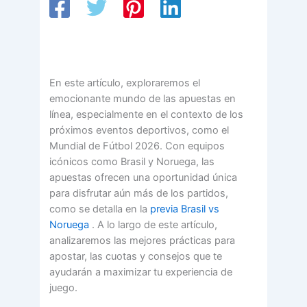
En este artículo, exploraremos el
emocionante mundo de las apuestas en
línea, especialmente en el contexto de los
próximos eventos deportivos, como el
Mundial de Fútbol 2026. Con equipos
icónicos como Brasil y Noruega, las
apuestas ofrecen una oportunidad única
para disfrutar aún más de los partidos,
como se detalla en la
previa Brasil vs
Noruega
. A lo largo de este artículo,
analizaremos las mejores prácticas para
apostar, las cuotas y consejos que te
ayudarán a maximizar tu experiencia de
juego.