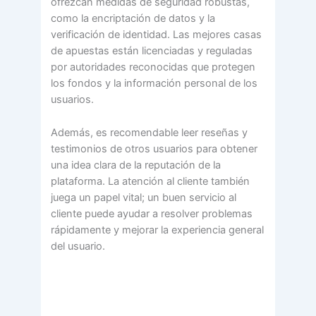
ofrezcan medidas de seguridad robustas,
como la encriptación de datos y la
verificación de identidad. Las mejores casas
de apuestas están licenciadas y reguladas
por autoridades reconocidas que protegen
los fondos y la información personal de los
usuarios.
Además, es recomendable leer reseñas y
testimonios de otros usuarios para obtener
una idea clara de la reputación de la
plataforma. La atención al cliente también
juega un papel vital; un buen servicio al
cliente puede ayudar a resolver problemas
rápidamente y mejorar la experiencia general
del usuario.