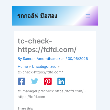
Skip
to
content
รถกอล์ฟ มือสอง
tc-check-
https://fdfd.com/
By
Samran Amornthamakun
/
30/06/2026
Home
Uncategorized
tc-check-https://fdfd.com/
tc-manager precheck https://fdfd.com/ –
https://fdfd.com
Share this: